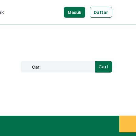
Masuk
Daftar
ak
Cari