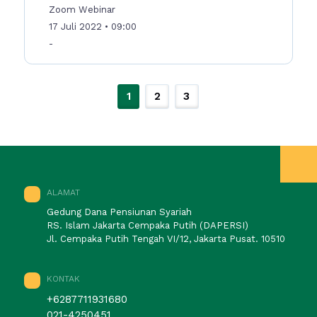
Zoom Webinar
17 Juli 2022
• 09:00
-
1
2
3
ALAMAT
Gedung Dana Pensiunan Syariah
RS. Islam Jakarta Cempaka Putih (DAPERSI)
Jl. Cempaka Putih Tengah VI/12, Jakarta Pusat. 10510
KONTAK
+6287711931680
021-4250451