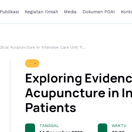
Publikasi
Kegiatan Ilmiah
Media
Dokumen
PDAI
Kont
Exploring Evidence: Medical Acupuncture in Intensive Care Unit Patients
-
Exploring Evidenc
Acupuncture in In
Patients
TANGGAL
WAKTU